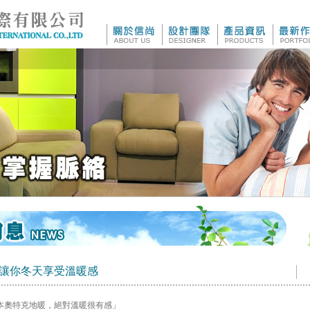
讓你冬天享受溫暖感
本奧特克地暖，絕對溫暖很有感」