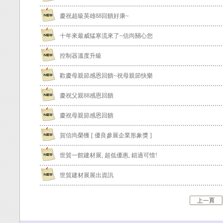
慶祝超級英雄88回饋好康~
十年來最威猛寒流來了~信尚關心您
控制器溫度升級
歡慶母親節感恩回饋~祝母親節快樂
慶祝父親88感恩回饋
慶祝母親節感恩回饋
賀信尚榮獲 [ 優良參展企業形象獎 ]
世貿一館建材展, 超低優惠, 錯過可惜!
世貿建材展展出資訊