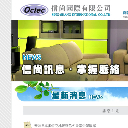
訊 息 主 題
安裝日本奧特克地暖讓你冬天享受溫暖感