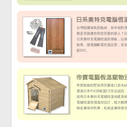
台灣因屬海島型氣候，長年相對溼
覺是否困擾您和您至愛的家人？
日系奧特克電腦恆溫防潮板，以
效果。微電腦斷電控溫設置，安
鬆DIY。
帝寶寵物別墅採用芬蘭進口原木
通過日本PSE與歐盟CE安全認
採用日本奧特克電腦恆溫地暖系
電腦恆溫恆濕溫控設計，能大幅
物皮膚保持乾爽，杜絕皮膚病發