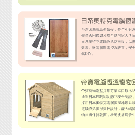
台灣因屬海島型氣候，長年相對溼
覺是否困擾您和您至愛的家人？
日系奧特克電腦恆溫防潮板，以
效果。微電腦斷電控溫設置，安
鬆DIY。
帝寶寵物別墅採用芬蘭進口原木
通過日本PSE與歐盟CE安全認
採用日本奧特克電腦恆溫地暖系
電腦恆溫恆濕溫控設計，能大幅
物皮膚保持乾爽，杜絕皮膚病發