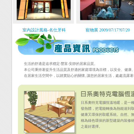
室內設計風格-名仕牙科
寵物展 2009/07/17?07/20
生活的舒適是追求穩定‧豐富‧安靜的居家品質。
本公司秉持著提升生活品質及舒適的家庭環境為目標，以安全、健康
在居家生活空間中，以踏實貼心的關懷, 讓您的居家生活，處處流露
日系奧特克電腦恆溫地暖，是一
發熱體，把電能轉換為熱能達到
健康又環保的取暖系統。自然、
稱為綠色環保的新型建築內裝修
之最好選擇。