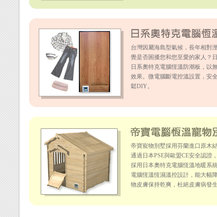
台灣因屬海島型氣候，長年相對溼
覺是否困擾您和您至愛的家人？
日系奧特克電腦恆溫防潮板，以
效果。微電腦斷電控溫設置，安
鬆DIY。
帝寶寵物別墅採用芬蘭進口原木
通過日本PSE與歐盟CE安全認
採用日本奧特克電腦恆溫地暖系
電腦恆溫恆濕溫控設計，能大幅
物皮膚保持乾爽，杜絕皮膚病發