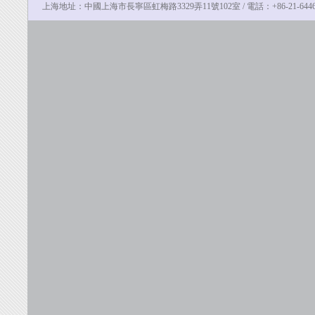
上海地址：中國上海市長寧區虹梅路3329弄11號102室 / 電話：
+86-21-64