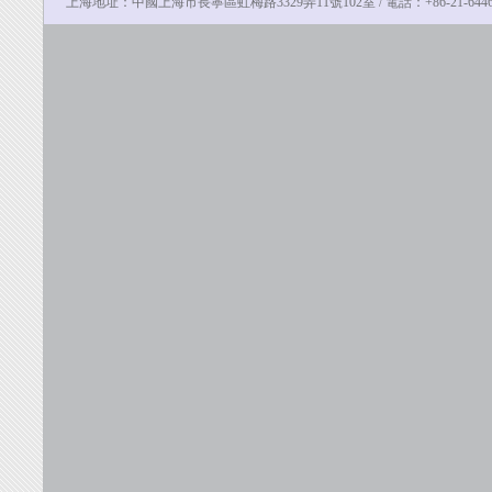
上海地址：中國上海市長寧區虹梅路3329弄11號102室 / 電話：
+86-21-64